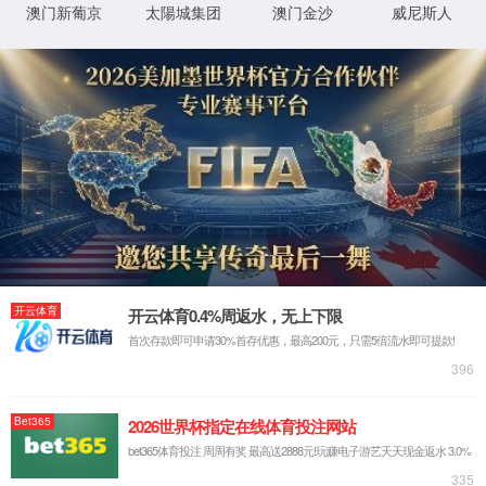
单
重大新闻评选推荐的通知
位
发布时间：2025-12-26 作者： 编辑：孙丹 浏览次数：
570
思
各单位：
政
为总结年度宣传工作，彰显我校在党建、人才
工
培养、学科建设、科学研究等方面取得的工作成
作
效。现开展云顶澳门官网入口2025年重大新闻评
教
选推荐活动，征集各单位发展建设实践中的年度重
育
要新闻，现就具体事项通知如下。
教
一、报送要求
学
本单位主办或承办的2025年内的代表性新闻
招
事件，各单位报送限额为1-2条。
1.重要性。贴合学校核心工作，聚焦内涵建
生
设、学科发展、人才培养、科研攻坚、师资建设、
就