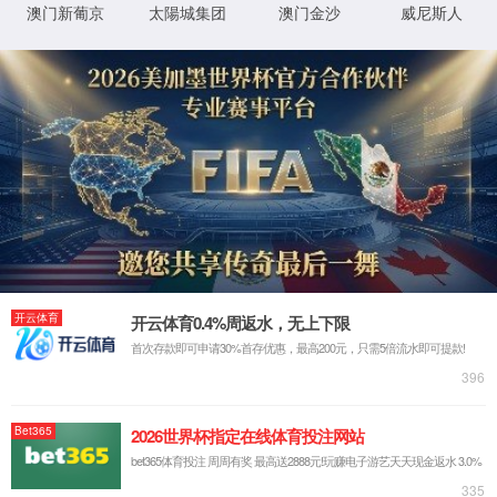
单
学校党委、纪委召开第二次党代会“两委”报告征
2025/01/20
位
求意见座谈会（之二）
思
学校党委、纪委召开第二次党代会“两委”报告征
2025/01/20
政
工
求意见座谈会（之一）
作
云顶澳门官网入口召开第二次党代会筹备工作推
2024/10/29
教
进会
育
教
共4条 1/1
首页
上页
下页
尾页
学
招
生
版权所有：云顶澳门官网入口
豫ICP备09001218号-1
地址：河
南新乡市金穗大道191号 电话：0373-3683015 邮编：453003
就