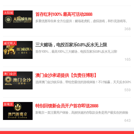
校外导师、科技副总、科技特派员交流会召开
业
科
云顶澳门官网入口二届党委第三轮巡察完成反馈
2026/07/24
学
云顶澳门官网入口开展学生宿舍连廊消防应急演
2026/07/22
研
练
究
学
校长李广慧检查指导今年招生录取工作
2026/07/22
生
工
首页
上页
下页
尾页
页
共6203条 1/621
作
一
网
版权所有：云顶澳门官网入口
豫ICP备09001218号-1
地址：河
南新乡市金穗大道191号 电话：0373-3683015 邮编：453003
通
豫公网安备 41070202000139号