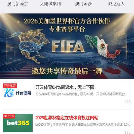
单
云顶澳门官网入口2026年首批录取通知书开始
2026/08/05
位
分装邮寄
思
政
云顶澳门官网入口召开增材制造省级优势特色专
2026/07/30
工
业集群建设2026年第二次推进会
作
教
云顶澳门官网入口学子在第十一届全国大学生生
2026/07/27
育
命科学竞赛（科学探究类）中斩获7项国家级奖项
教
云顶澳门官网入口学子在第18届全国三维数字化
2026/07/25
学
创新设计大赛斩获国家一等奖等多项荣誉
招
生
“校企融合 拥抱新乡”新乡市·云顶澳门官网入口
2026/07/24
就